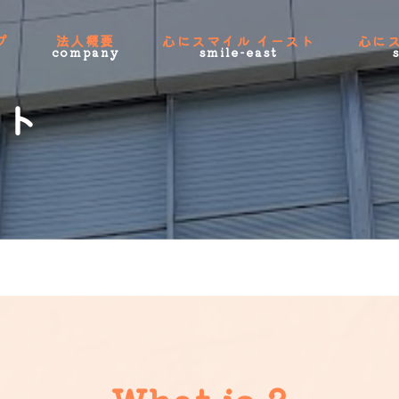
プ
法人概要
心にスマイル イースト
心に
company
smile-east
スト